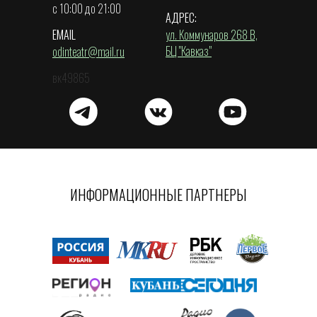
с 10:00 до 21:00
АДРЕС:
EMAIL
ул. Коммунаров 268 В,
БЦ "Кавказ"
odinteatr@mail.ru
вк49865
ИНФОРМАЦИОННЫЕ ПАРТНЕРЫ